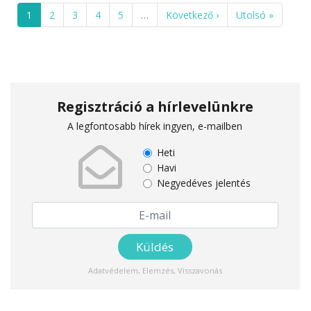
1
2
3
4
5
…
Következő ›
Utolsó »
Regisztráció a hírlevelünkre
A legfontosabb hírek ingyen, e-mailben
Heti
Havi
Negyedéves jelentés
Adatvédelem
,
Elemzés
,
Visszavonás