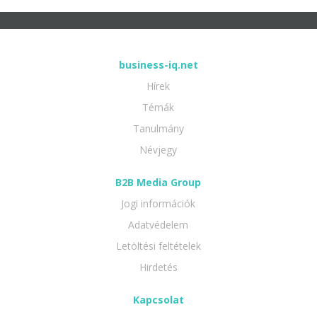
business-iq.net
Hírek
Témák
Tanulmány
Névjegy
B2B Media Group
Jogi információk
Adatvédelem
Letöltési feltételek
Hirdetés
Kapcsolat