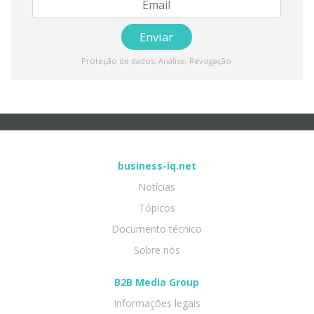
Proteção de dados
,
Análise
,
Revogação
business-iq.net
Notícias
Tópicos
Documento técnico
Sobre nós
B2B Media Group
Informações legais