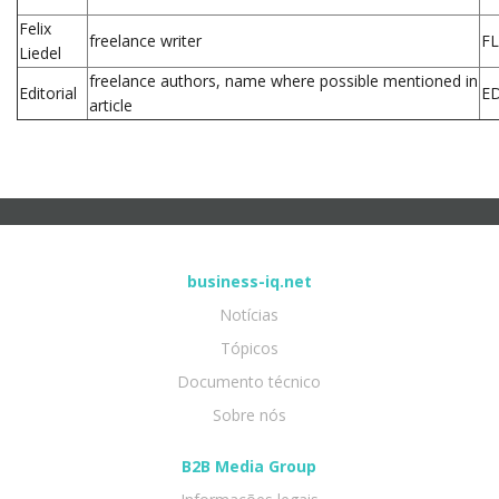
Felix
freelance writer
FL
Liedel
freelance authors, name where possible mentioned in
Editorial
E
article
business-iq.net
Notícias
Tópicos
Documento técnico
Sobre nós
B2B Media Group