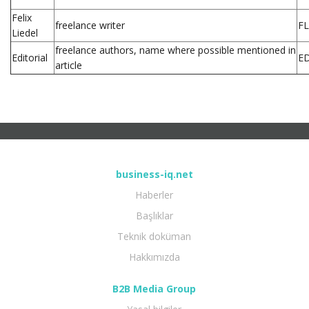
Felix
freelance writer
FL
Liedel
freelance authors, name where possible mentioned in
Editorial
E
article
business-iq.net
Haberler
Başlıklar
Teknik doküman
Hakkımızda
B2B Media Group